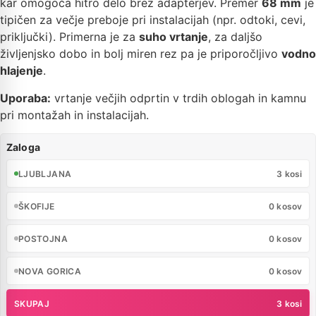
kar omogoča hitro delo brez adapterjev. Premer
68 mm
je
tipičen za večje preboje pri instalacijah (npr. odtoki, cevi,
priključki). Primerna je za
suho vrtanje
, za daljšo
življenjsko dobo in bolj miren rez pa je priporočljivo
vodno
hlajenje
.
Uporaba:
vrtanje večjih odprtin v trdih oblogah in kamnu
pri montažah in instalacijah.
Zaloga
LJUBLJANA
3 kosi
ŠKOFIJE
0 kosov
POSTOJNA
0 kosov
NOVA GORICA
0 kosov
SKUPAJ
3 kosi