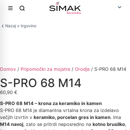
Nazaj v trgovino
Domov
/
Pripomočki za mojstre
/
Orodje
/ S-PRO 68 M14
S-PRO 68 M14
60,90
€
S-PRO 68 M14 – krona za keramiko in kamen
S-PRO 68 M14 je diamantna vrtalna krona za izdelavo
večjih izvrtin v
keramiko, porcelan gres in kamen
. Ima
M14 navoj
, zato se pritrdi neposredno na
kotno brusilko
,