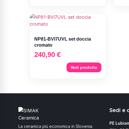
NP81-BVI7UVL set doccia
cromato
240,90
€
Vedi prodotto
Sedi e o
PE Lubia
La ceramica più economica in Slovenia.