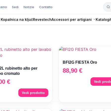
siamo
Sedi
Notizie
Contatto
Kopalnica na ključ
Revestech
Accessori per artigiani
Katalogi
BFI2G FIESTA Oro
L rubinetto alto per
88,90
€
bo cromato
,00
€
Vedi prod
Vedi prodotto