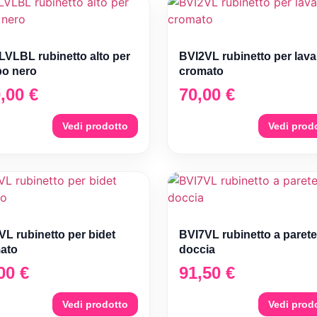
LVLBL rubinetto alto per
BVI2VL rubinetto per lav
bo nero
cromato
0,00
€
70,00
€
Vedi prodotto
Vedi prod
VL rubinetto per bidet
BVI7VL rubinetto a parete
ato
doccia
,00
€
91,50
€
Vedi prodotto
Vedi prod