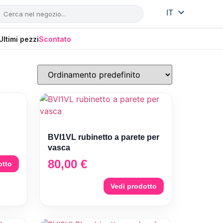
IT
SI
HR
Ultimi pezzi
Scontato
BVI1VL rubinetto a parete per
vasca
80,00
€
otto
Vedi prodotto