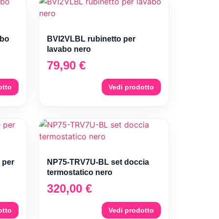
abo
BVI2VLBL rubinetto per
lavabo nero
79,90
€
otto
Vedi prodotto
 per
NP75-TRV7U-BL set doccia
termostatico nero
320,00
€
otto
Vedi prodotto