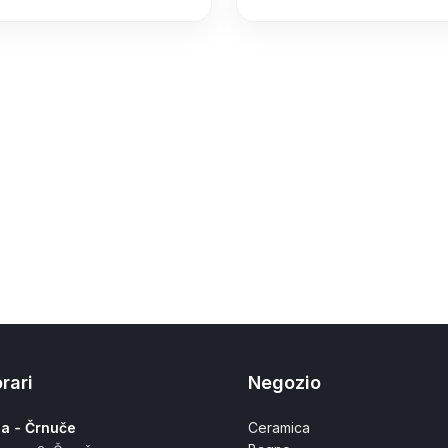
rari
Negozio
na - Črnuče
Ceramica