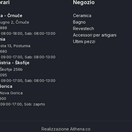
rari
Negozio
na - Črnuče
Ceramica
Bagno
iugno 2, Črnuče
 888
Revestech
 08:00-18:00, Sab: 08:00-13:00
Accessori per artigiani
mia
Ultimi pezzi
sta 13, Postumia
 680
 09:00-17:00, Sab: 08:00-13:00
stria - Škofije
Škofije 256b
 095
 09:00-17:00, Sab: 08:00-13:00
Gorica
 Nova Gorica
900
 09:00-17:00, Sob: zaprto
Realizzazione Aithena.co