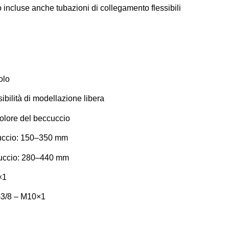
incluse anche tubazioni di collegamento flessibili
olo
ibilità di modellazione libera
colore del beccuccio
cuccio: 150–350 mm
ccuccio: 280–440 mm
×1
G3/8 – M10×1