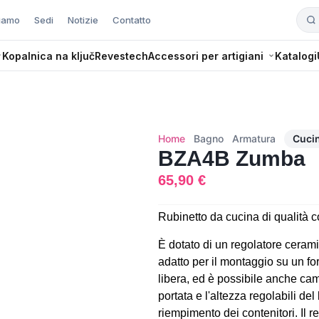
siamo
Sedi
Notizie
Contatto
Kopalnica na ključ
Revestech
Accessori per artigiani
Katalogi
Home
Bagno
Armatura
Cuci
BZA4B Zumba
65,90
€
Rubinetto da cucina di qualità co
È dotato di un regolatore ceram
adatto per il montaggio su un fo
libera, ed è possibile anche cam
portata e l'altezza regolabili del
riempimento dei contenitori. Il 