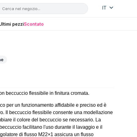
IT
SI
HR
Ultimi pezzi
Scontato
ne
n beccuccio flessibile in finitura cromata.
ico per un funzionamento affidabile e preciso ed è
ro. Il beccuccio flessibile consente una modellazione
biare il colore del beccuccio se necessario. La
 beccuccio facilitano l'uso durante il lavaggio e il
regolatore di flusso M22×1 assicura un flusso