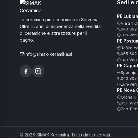
Sedi e o
PE Lubia
La ceramica più economica in Slovenia.
Via 24 G
Oltre 15 anni di esperienza nella vendita
040 892
di ceramiche e attrezzature per il
Lun-Ven:
bagno.
PE Postu
Reška ce
065 602
info@simak-keramika.si
Lun-Ven:
PE Capodi
Spodnje 
040 809
Lun-Ven:
PE Nova 
Grčna 1,
051 692 
Pon-Pet:
© 2026 SIMAK Keramika. Tutti i diritti riservati.