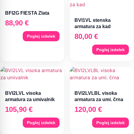
BFI2G FIESTA Zlata
BVI1VL stenska
88,90
€
armatura za kad
80,00
€
Poglej izdelek
Poglej izdelek
BVI2LVL visoka
BVI2LVLBL visoka
armatura za umivalnik
armatura za umi. črna
105,90
€
120,00
€
Poglej izdelek
Poglej izdelek