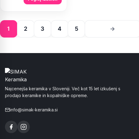
1
2
3
4
5
→
Najcenejša keramika v Sloveniji. Več kot 15 let izkušenj s
prodajo keramike in kopalniške opreme.
info@simak-keramika.si