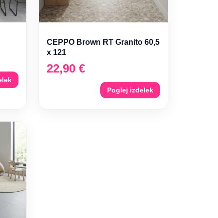
CEPPO Brown RT Granito 60,5
x 121
22,90
€
elek
Poglej izdelek