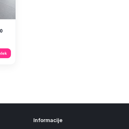
60
elek
Informacije