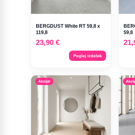
BERGDUST White RT 59,8 x
BERG
119,8
59,8
23,90
€
21
Poglej izdelek
Akcija!
Akcij