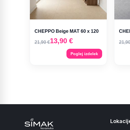
CHEPPO Beige MAT 60 x 120
CHEP
13,90
€
21,90
€
21,9
Poglej izdelek
Lokacije