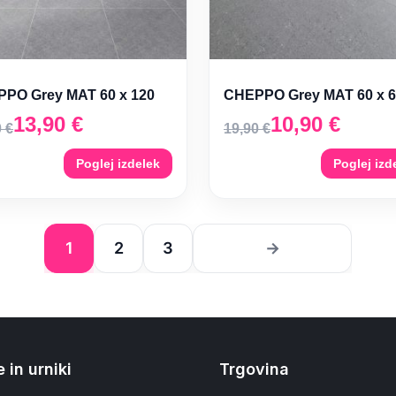
PO Grey MAT 60 x 120
CHEPPO Grey MAT 60 x 
13,90
€
10,90
€
0
€
19,90
€
Poglej izdelek
Poglej izd
1
2
3
→
 in urniki
Trgovina