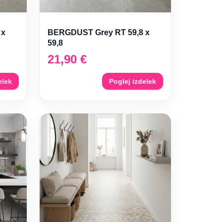
 x
BERGDUST Grey RT 59,8 x
59,8
21,90
€
elek
Poglej izdelek