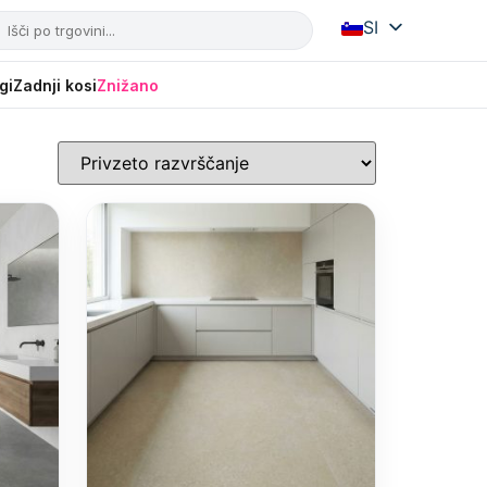
SI
IT
HR
gi
Zadnji kosi
Znižano