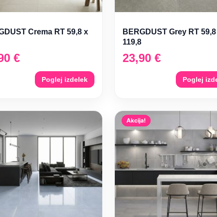
DUST Crema RT 59,8 x
BERGDUST Grey RT 59,8
119,8
,90
€
23,90
€
Poglej izdelek
Poglej izd
Akcija!