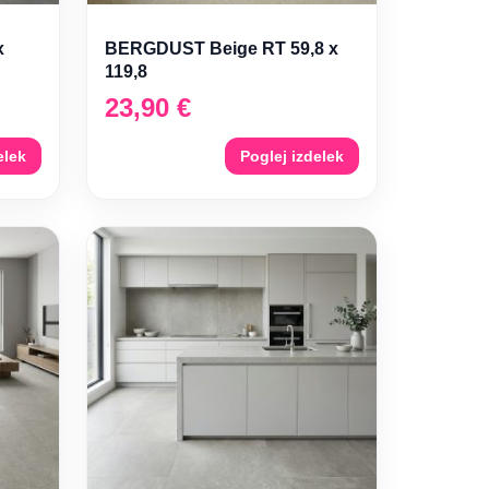
x
BERGDUST Beige RT 59,8 x
119,8
23,90
€
elek
Poglej izdelek