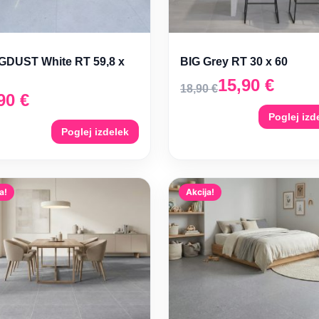
DUST White RT 59,8 x
BIG Grey RT 30 x 60
15,90
€
18,90
€
,90
€
Poglej izd
Poglej izdelek
a!
Akcija!