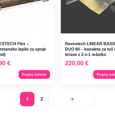
STECH Flex –
Revestech LINEAR BASI
retansko lepilo za spoje
DUO 60 – kanaleta za tuš 
ml)
terase z 2-v-1 rešetko
,90
€
220,00
€
Poglej izdelek
Poglej izd
1
2
→