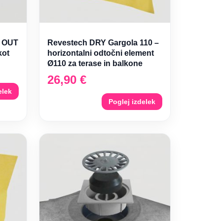
 OUT
Revestech DRY Gargola 110 –
kot
horizontalni odtočni element
Ø110 za terase in balkone
26,90
€
elek
Poglej izdelek