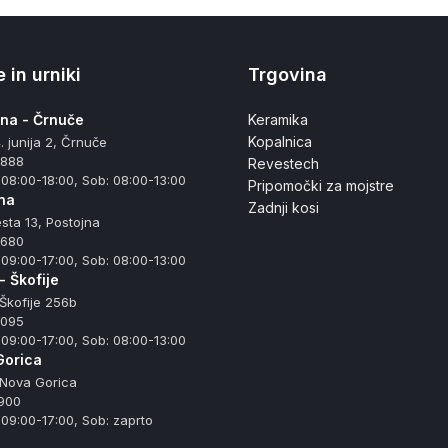
 in urniki
Trgovina
ana - Črnuče
Keramika
Kopalnica
. junija 2, Črnuče
 888
Revestech
 08:00-18:00, Sob: 08:00-13:00
Pripomočki za mojstre
na
Zadnji kosi
sta 13, Postojna
 680
 09:00-17:00, Sob: 08:00-13:00
- Škofije
Škofije 256b
 095
 09:00-17:00, Sob: 08:00-13:00
Gorica
 Nova Gorica
900
 09:00-17:00, Sob: zaprto