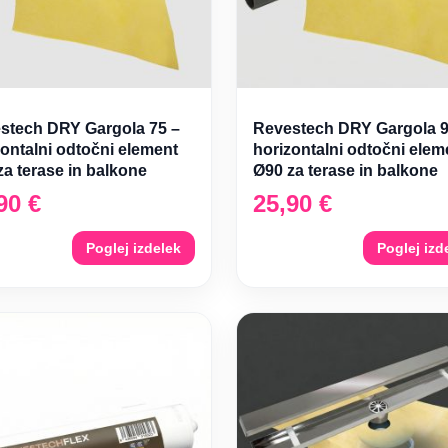
stech DRY Gargola 75 –
Revestech DRY Gargola 9
zontalni odtočni element
horizontalni odtočni elem
za terase in balkone
Ø90 za terase in balkone
,90
€
25,90
€
Poglej izdelek
Poglej izd