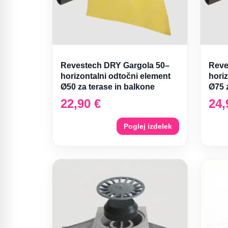
Revestech DRY Gargola 50–
Reve
horizontalni odtočni element
hori
Ø50 za terase in balkone
Ø75 
22,90
€
24
Poglej izdelek