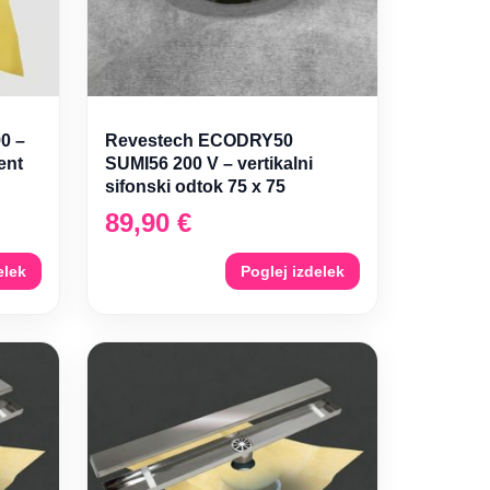
0 –
Revestech ECODRY50
ent
SUMI56 200 V – vertikalni
sifonski odtok 75 x 75
89,90
€
elek
Poglej izdelek