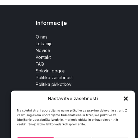
Informacije
O nas
Lokacije
Novice
Kontakt
FAQ
Splošni pogoji
Politika zasebnosti
Politika piškotkov
Nastavitve zasebnosti
Na spletni strani uporabljamo nujne piškotke za pravilno delovanje strani. Z
vašim soglasjem uporabljamo tudi analitične in trženjske piškotke za
izboljšanje uporabniške izkušnje, merjenje obiska in prikaz relevantnih
vsebin. Svojo izbiro lahko kadarkoli spremenite.