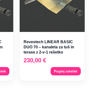
C
Revestech LINEAR BASIC
in
DUO 70 – kanaleta za tuš in
terase z 2-v-1 rešetko
230,00
€
elek
Poglej izdelek