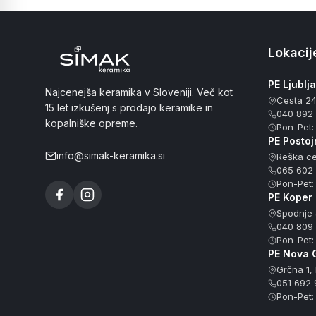
Lokacije
PE Ljublj
Najcenejša keramika v Sloveniji. Več kot
Cesta 24
15 let izkušenj s prodajo keramike in
040 892
kopalniške opreme.
Pon-Pet:
PE Postoj
info@simak-keramika.si
Reška ce
065 602
Pon-Pet:
PE Koper 
Spodnje 
040 809
Pon-Pet:
PE Nova 
Grčna 1,
051 692 
Pon-Pet: