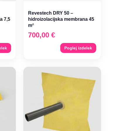
Revestech DRY 50 –
a 7,5
hidroizolacijska membrana 45
m²
700,00
€
elek
Poglej izdelek