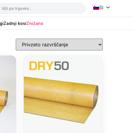
SI
IT
HR
gi
Zadnji kosi
Znižano