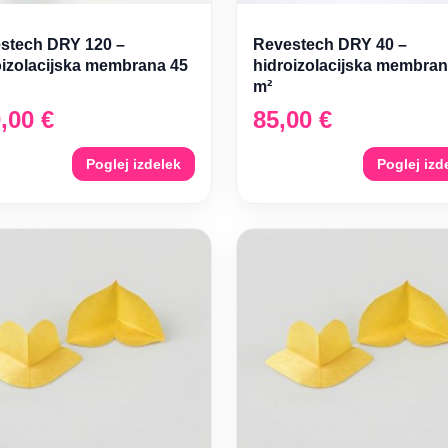
stech DRY 120 –
Revestech DRY 40 –
oizolacijska membrana 45
hidroizolacijska membran
m²
0,00
€
85,00
€
Poglej izdelek
Poglej izd