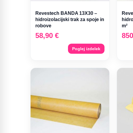
Revestech BANDA 13X30 –
Reve
hidroizolacijski trak za spoje in
hidr
robove
m²
58,90
€
85
Poglej izdelek