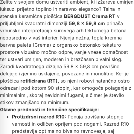
Želite v svojem domu ustvariti ambient, ki izžareva umirjen
luksuz, prijetno toplino in naravno eleganco? Talna in
stenska keramična ploščica
BERGDUST Crema RT
v
priljubljeni kvadratni dimenziji
59,8 x 59,8 cm
prinaša
vrhunsko interpretacijo surovega arhitekturnega betona
neposredno v vaš interier. Njenja nežna, topla kremna
barvna paleta (Crema) z organsko betonsko teksturo
prostore vizualno močno odpre, vanje vnese domačnost
ter ustvari umirjen, moderen in brezčasen bivalni slog.
Zaradi kvadratnega dizajna 59,8 x 59,8 cm površine
delujejo izjemno usklajene, povezane in monolitne. Ker je
ploščica
retificirana (RT)
, so njeni robovi natančno ostro
odrezani pod kotom 90 stopinj, kar omogoča polaganje z
minimalnimi, skoraj nevidnimi fugami, s čimer je število
stikov zmanjšano na minimum.
Glavne prednosti in tehnične specifikacije:
Protizdrsni razred R10:
Ponuja povišano stopnjo
varnosti in odličen oprijem pod nogami. Razred R10
predstavlja optimalno bivalno ravnovesje, saj