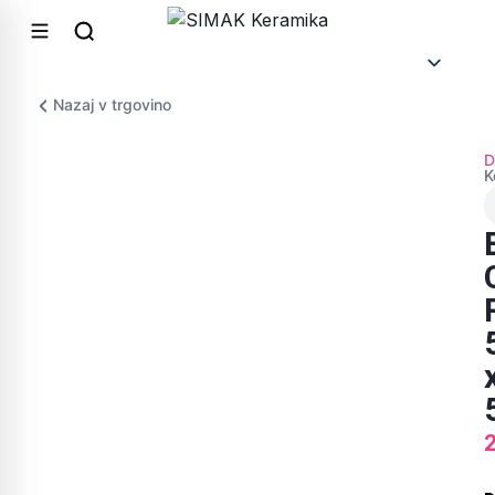
Nazaj v trgovino
D
K