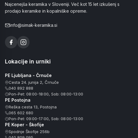
Najcenejša keramika v Sloveniji. Več kot 15 let izkušenj s
prodajo keramike in kopalniške opreme.
info@simak-keramika.si
Lokacije in urniki
PE Ljubljana - Črnuče
Cesta 24. junija 2, Črnuče
040 892 888
Pon-Pet: 08:00-18:00, Sob: 08:00-13:00
PE Postojna
Reška cesta 13, Postojna
065 602 680
Pon-Pet: 09:00-17:00, Sob: 08:00-13:00
PE Koper - Škofije
Spodnje Škofije 256b
040 809 095