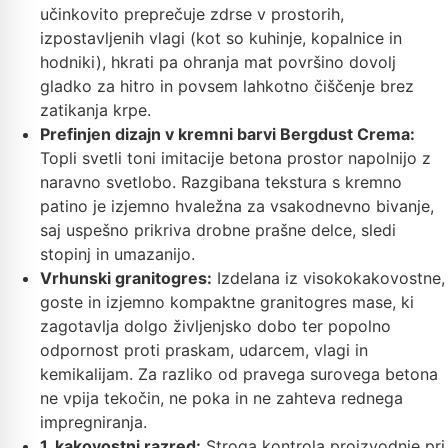
učinkovito preprečuje zdrse v prostorih,
izpostavljenih vlagi (kot so kuhinje, kopalnice in
hodniki), hkrati pa ohranja mat površino dovolj
gladko za hitro in povsem lahkotno čiščenje brez
zatikanja krpe.
Prefinjen dizajn v kremni barvi Bergdust Crema:
Topli svetli toni imitacije betona prostor napolnijo z
naravno svetlobo. Razgibana tekstura s kremno
patino je izjemno hvaležna za vsakodnevno bivanje,
saj uspešno prikriva drobne prašne delce, sledi
stopinj in umazanijo.
Vrhunski granitogres:
Izdelana iz visokokakovostne,
goste in izjemno kompaktne granitogres mase, ki
zagotavlja dolgo življenjsko dobo ter popolno
odpornost proti praskam, udarcem, vlagi in
kemikalijam. Za razliko od pravega surovega betona
ne vpija tekočin, ne poka in ne zahteva rednega
impregniranja.
1. kakovostni razred:
Stroga kontrola proizvodnje pri