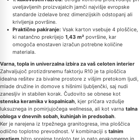
uveljavljenih proizvajalcih jamči najvišje evropske
standarde izdelave brez dimenzijskih odstopanj ali
krivljenja površine.
Praktično pakiranje:
Vsak karton vsebuje 4 ploščice,
ki natančno prekrijejo
1,43 m²
površine, kar
omogoča enostaven izračun potrebne količine
materiala.
Varna, topla in univerzalna izbira za vaš celoten interier
Zahvaljujoč protizdrsnemu faktorju R10 je ta ploščica
idealna rešitev za bivalne prostore z višjim pretokom ljudi,
mlade družine in domove s hišnimi ljubljenčki, saj nudi
zanesljiv in stabilen korak. Čudovito se obnese kot
stenska keramika v kopalnicah
, kjer pričara vzdušje
luksuznega in pomirjujočega wellnessa, ali kot varna
talna
obloga v dnevnih sobah, kuhinjah in predsobah
.
Ker je narejena iz trpežnega granitogresa, ima ploščica
odlično toplotno prevodnost. V kombinaciji s
talnim
gretjem
hitro sprejme toploto ter jo nato enakomerno in