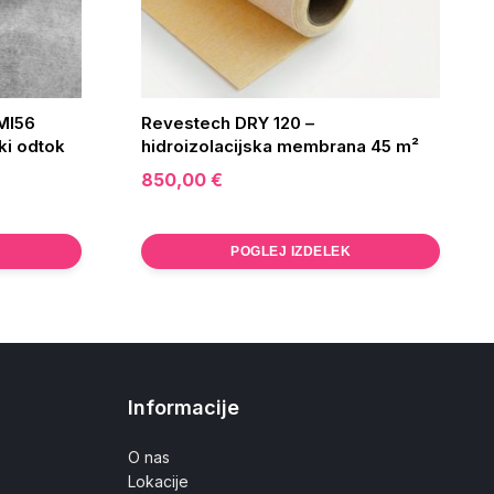
MI56
Revestech DRY 120 –
ki odtok
hidroizolacijska membrana 45 m²
850,00
€
POGLEJ IZDELEK
Informacije
O nas
Lokacije