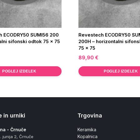
h ECODRY50 SUMI56 200
Revestech ECODRY50 SU
alni sifonski odtok 75 x 75
200H – horizontalni sifons
75 x 75
89,90
€
POGLEJ IZDELEK
POGLEJ IZDELEK
 in urniki
Trgovina
ana - Črnuče
Keramika
Kopalnica
. junija 2, Črnuče