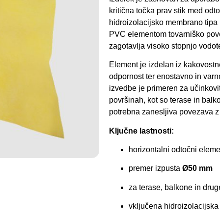
kritična točka prav stik med odto
hidroizolacijsko membrano tipa
PVC elementom tovarniško pove
zagotavlja visoko stopnjo vodot
Element je izdelan iz kakovos
odpornost ter enostavno in varno
izvedbe je primeren za učinkov
površinah, kot so terase in balkon
potrebna zanesljiva povezava z
Ključne lastnosti:
horizontalni odtočni eleme
premer izpusta
Ø50 mm
za terase, balkone in dru
vključena hidroizolacijs