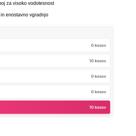
poj za visoko vodotesnost
in enostavno vgradnjo
0 kosov
10 kosov
0 kosov
0 kosov
10 kosov