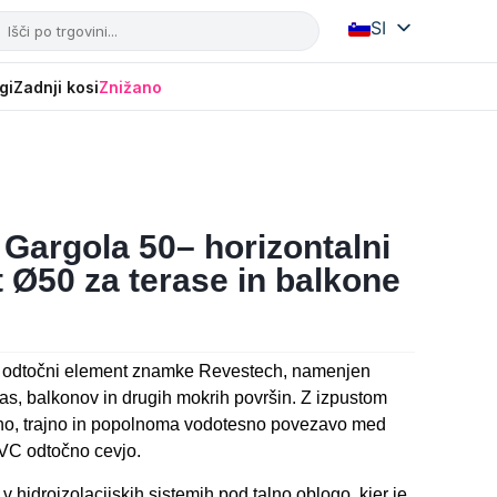
SI
IT
HR
gi
Zadnji kosi
Znižano
Gargola 50– horizontalni
 Ø50 za terase in balkone
i odtočni element znamke Revestech, namenjen
s, balkonov in drugih mokrih površin. Z izpustom
o, trajno in popolnoma vodotesno povezavo med
VC odtočno cevjo.
 hidroizolacijskih sistemih pod talno oblogo, kjer je