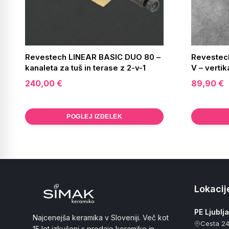
Revestech LINEAR BASIC DUO 80 –
Revestec
kanaleta za tuš in terase z 2-v-1
V – vertik
240,00
€
89,90
€
POGLEJ IZDELEK
Lokacije
PE Ljublj
Najcenejša keramika v Sloveniji. Več kot
Cesta 24
15 let izkušenj s prodajo keramike in