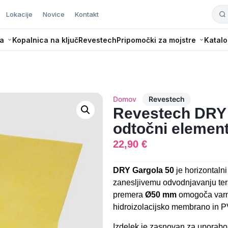
Lokacije
Novice
Kontakt
a
Kopalnica na ključ
Revestech
Pripomočki za mojstre
Katalo
Domov
Revestech
Revestech DRY 
odtočni element
22,90
€
DRY Gargola 50
je horizontaln
zanesljivemu odvodnjavanju tera
premera
Ø50 mm
omogoča varn
hidroizolacijsko membrano in P
Izdelek je zasnovan za uporabo v