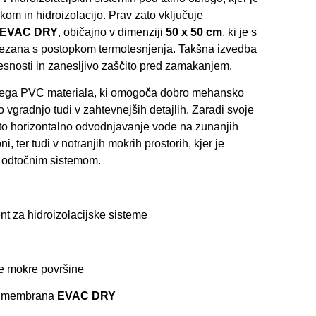
kom in hidroizolacijo. Prav zato vključuje
EVAC DRY
, običajno v dimenziji
50 x 50 cm
, ki je s
zana s postopkom termotesnjenja. Takšna izvedba
esnosti in zanesljivo zaščito pred zamakanjem.
tnega PVC materiala, ki omogoča dobro mehansko
 vgradnjo tudi v zahtevnejših detajlih. Zaradi svoje
ito horizontalno odvodnjavanje vode na zunanjih
i, ter tudi v notranjih mokrih prostorih, kjer je
 odtočnim sistemom.
nt za hidroizolacijske sisteme
ge mokre površine
ka membrana
EVAC DRY