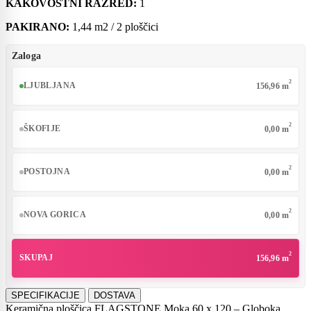
KAKOVOSTNI RAZRED:
1
PAKIRANO:
1,44 m2 / 2 ploščici
Zaloga
2
LJUBLJANA
156,96 m
2
ŠKOFIJE
0,00 m
2
POSTOJNA
0,00 m
2
NOVA GORICA
0,00 m
2
SKUPAJ
156,96 m
SPECIFIKACIJE
DOSTAVA
Keramična ploščica FLAGSTONE Moka 60 x 120 – Globoka