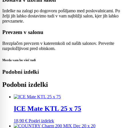
Izdelke na zalogi po dogovoru pošiljamo med poslovalnicami. Po
želji jih lahko dostavimo tudi v vam najbližji salon, kjer jih lahko
prevzamete.
Prevzem v salonu
Brezplačen prevzem v kateremkoli od naših salonov. Preverite
razpoložljivost pred obiskom.
Morda vam bo všeč tudi
Podobni izdelki
Podobni izdelki
ICE Mate KTL 25 x 75
18,90
€
Poglej izdelek