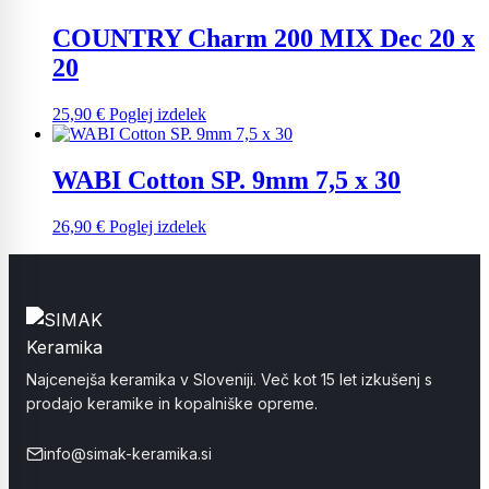
COUNTRY Charm 200 MIX Dec 20 x
20
25,90
€
Poglej izdelek
WABI Cotton SP. 9mm 7,5 x 30
26,90
€
Poglej izdelek
Najcenejša keramika v Sloveniji. Več kot 15 let izkušenj s
prodajo keramike in kopalniške opreme.
info@simak-keramika.si