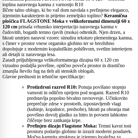
toplina naravnega kamna z varnostjo R10
Iščete talno oblogo, ki bo vaš dom navdala s prefinjeno eleganco,
izjemnim karakterjem in prijetno zemeljsko toplino?
Keramična
ploščica FLAGSTONE Moka v velikoformatni dimenziji 60 x
120 cm
prinaša vrhunsko interpretacijo naravnega kamna v
čudovitih, bogatih temno rjavih (moka) odtenkih. Njen drzen, a
hkrati umirjen naravni vzorec simulira teksturo plemenitega kamna,
s čimer v prostor vnese organsko globino ter se brezhibno
dopolnjuje z modernim kopalniškim pohištvom, svetlim interierjem
ali detajli iz naravnega lesa.
Zaradi priljubljenega velikoformatnega dizajna 60 x 120 cm
vizualno podaljša površine, optično poveča prostor in drastično
zmanjša število fug na tleh ali stenskih oblogah.
Glavne prednosti in tehnične specifikacije:
Protizdrsni razred R10:
Ponuja povišano stopnjo
varnosti in odličen oprijem pod nogami. Razred R10
predstavlja popolno bivalno ravnovesje. Učinkovito
preprečuje zdrse v prostorih, izpostavljenih vlagi
(kuhinje, kopalnice, predsobe), hkrati pa ohranja mat
površino dovolj gladko za hitro in povsem lahkotno
čiščenje brez zatikanja krpe.
Prefinjen dizajn Flagstone Moka:
Temni kavni toni
prostoru podarijo globino in izrazit moderni poudarek.
Močna kamnita struktura je izjemno hvaležna za