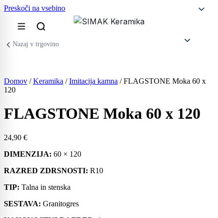
Preskoči na vsebino
Nazaj v trgovino
Domov
/
Keramika
/
Imitacija kamna
/ FLAGSTONE Moka 60 x
120
FLAGSTONE Moka 60 x 120
24,90
€
DIMENZIJA:
60 × 120
R
AZ
RED ZDRSNOSTI:
R10
TIP:
Talna in stenska
SESTAVA:
Granitogres