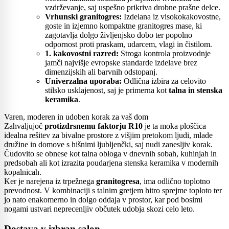
vzdrževanje, saj uspešno prikriva drobne prašne delce.
Vrhunski granitogres:
Izdelana iz visokokakovostne,
goste in izjemno kompaktne granitogres mase, ki
zagotavlja dolgo življenjsko dobo ter popolno
odpornost proti praskam, udarcem, vlagi in čistilom.
1. kakovostni razred:
Stroga kontrola proizvodnje
jamči najvišje evropske standarde izdelave brez
dimenzijskih ali barvnih odstopanj.
Univerzalna uporaba:
Odlična izbira za celovito
stilsko usklajenost, saj je primerna kot
talna in stenska
keramika
.
Varen, moderen in udoben korak za vaš dom
Zahvaljujoč
protizdrsnemu faktorju R10
je ta moka ploščica
idealna rešitev za bivalne prostore z višjim pretokom ljudi, mlade
družine in domove s hišnimi ljubljenčki, saj nudi zanesljiv korak.
Čudovito se obnese kot talna obloga v dnevnih sobah, kuhinjah in
predsobah ali kot izrazita poudarjena stenska keramika v modernih
kopalnicah.
Ker je narejena iz trpežnega
granitogresa
, ima odlično toplotno
prevodnost. V kombinaciji s talnim gretjem hitro sprejme toploto ter
jo nato enakomerno in dolgo oddaja v prostor, kar pod bosimi
nogami ustvari neprecenljiv občutek udobja skozi celo leto.
Dostava v izbran salon