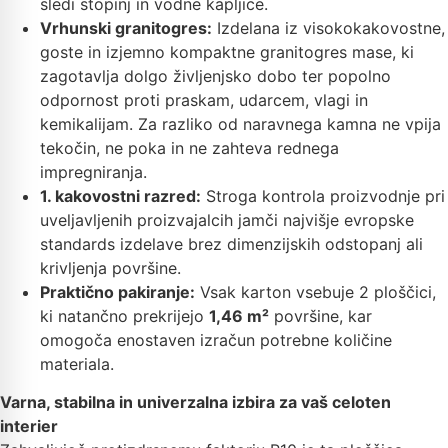
sledi stopinj in vodne kapljice.
Vrhunski granitogres:
Izdelana iz visokokakovostne,
goste in izjemno kompaktne granitogres mase, ki
zagotavlja dolgo življenjsko dobo ter popolno
odpornost proti praskam, udarcem, vlagi in
kemikalijam. Za razliko od naravnega kamna ne vpija
tekočin, ne poka in ne zahteva rednega
impregniranja.
1. kakovostni razred:
Stroga kontrola proizvodnje pri
uveljavljenih proizvajalcih jamči najvišje evropske
standards izdelave brez dimenzijskih odstopanj ali
krivljenja površine.
Praktično pakiranje:
Vsak karton vsebuje 2 ploščici,
ki natančno prekrijejo
1,46 m²
površine, kar
omogoča enostaven izračun potrebne količine
materiala.
Varna, stabilna in univerzalna izbira za vaš celoten
interier