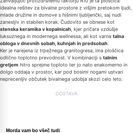
Zahvaljujoč protizdrsnemu faktorju R10 je ta ploščica
idealna rešitev za bivalne prostore z višjim pretokom ljudi,
mlade družine in domove s hišnimi ljubljenčki, saj nudi
zanesljiv in stabilen korak. Čudovito se obnese kot
stenska keramika v kopalnicah
, kjer pričara vzdušje
luksuznega in modernega wellnessa, ali kot varna
talna
obloga v dnevnih sobah, kuhnjah in predsobah
.
Ker je narejena iz trpežnega granitogresa, ima ploščica
odlično toplotno prevodnost. V kombinaciji s
talnim
gretjem
hitro sprejme toploto ter jo nato enakomerno in
dolgo oddaja v prostor, kar pod bosimi nogami ustvari
neprecenljiv občutek bivalnega udobja skozi celo leto.
DOSTAVA
Morda vam bo všeč tudi