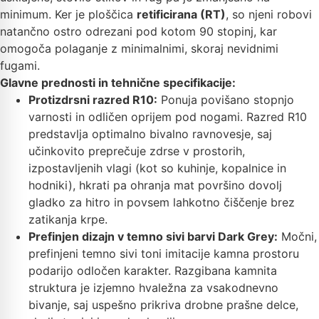
minimum. Ker je ploščica
retificirana (RT)
, so njeni robovi
natančno ostro odrezani pod kotom 90 stopinj, kar
omogoča polaganje z minimalnimi, skoraj nevidnimi
fugami.
Glavne prednosti in tehnične specifikacije:
Protizdrsni razred R10:
Ponuja povišano stopnjo
varnosti in odličen oprijem pod nogami. Razred R10
predstavlja optimalno bivalno ravnovesje, saj
učinkovito preprečuje zdrse v prostorih,
izpostavljenih vlagi (kot so kuhinje, kopalnice in
hodniki), hkrati pa ohranja mat površino dovolj
gladko za hitro in povsem lahkotno čiščenje brez
zatikanja krpe.
Prefinjen dizajn v temno sivi barvi Dark Grey:
Močni,
prefinjeni temno sivi toni imitacije kamna prostoru
podarijo odločen karakter. Razgibana kamnita
struktura je izjemno hvaležna za vsakodnevno
bivanje, saj uspešno prikriva drobne prašne delce,