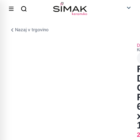
Nazaj v trgovino
D
K