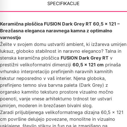
SPECIFIKACIJE
Keramična ploščica FUSION Dark Grey RT 60,5 x 121 –
Brezčasna eleganca naravnega kamna z optimalno
varnostjo
Želite v svojem domu ustvariti ambient, ki izžareva umirjen
luksuz, globoko stabilnost in naravno eleganco? Talna in
stenska keramična ploščica
FUSION Dark Grey RT
v
prestižni velikoformatni dimenziji
60,5 x 121 cm
prinaša
vrhunsko interpretacijo prefinjenih naravnih kamnitih
tekstur neposredno v vaš interier. Njena globoka,
prefinjeno temno siva barvna paleta (Dark Grey) z
organsko kamnito teksturo prostore vizualno močno
poenoti, vanje vnese arhitekturno trdnost ter ustvari
umirjen, moderen in brezčasen bivalni slog.
Zaradi priljubljenega velikoformatnega dizajna 60,5 x 121
cm površine delujejo povezane, monolitne in vizualno
usklajene, število stikov in fug pa je zmanjšano na