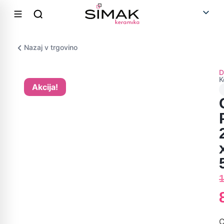
Nazaj v trgovino
D
K
Akcija!
C