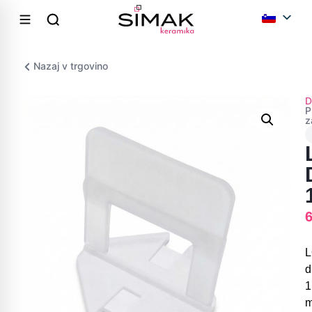
Nazaj v trgovino
D
P
z
d
1