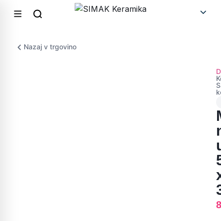
Nazaj v trgovino
D
K
S
k