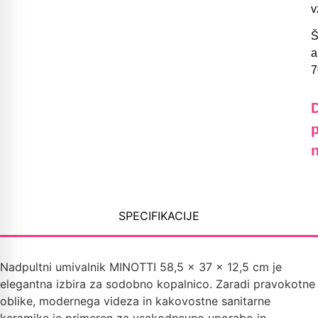
v
Š
a
7
n
SPECIFIKACIJE
Nadpultni umivalnik MINOTTI 58,5 x 37 x 12,5 cm je
elegantna izbira za sodobno kopalnico. Zaradi pravokotne
oblike, modernega videza in kakovostne sanitarne
keramike je primeren za vsakodnevno uporabo in