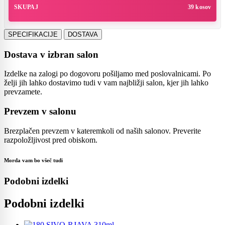
SKUPAJ
39 kosov
SPECIFIKACIJE
DOSTAVA
Dostava v izbran salon
Izdelke na zalogi po dogovoru pošiljamo med poslovalnicami. Po
želji jih lahko dostavimo tudi v vam najbližji salon, kjer jih lahko
prevzamete.
Prevzem v salonu
Brezplačen prevzem v kateremkoli od naših salonov. Preverite
razpoložljivost pred obiskom.
Morda vam bo všeč tudi
Podobni izdelki
Podobni izdelki