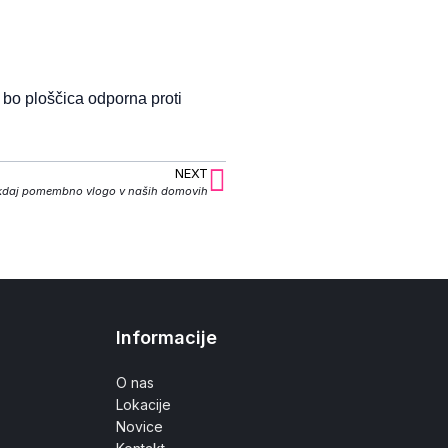
 bo ploščica odporna proti
NEXT
kdaj pomembno vlogo v naših domovih
Informacije
O nas
Lokacije
Novice