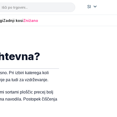
SI
IT
HR
gi
Zadnji kosi
Znižano
ahtevna?
o. Pri izbiri katerega koli
nje pa tudi za vzdrževanje.
mi sortami ploščic precej bolj
oma navodila. Postopek čiščenja