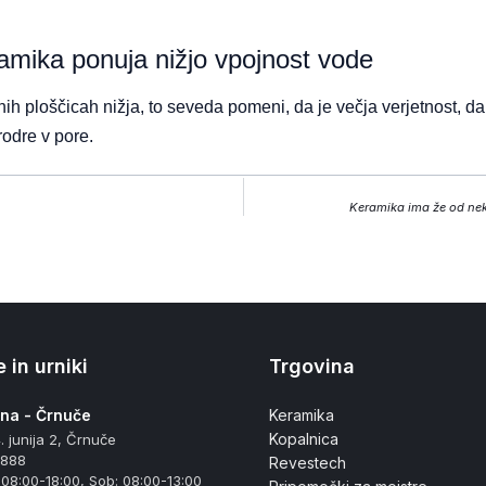
amika ponuja nižjo vpojnost vode
ih ploščicah nižja, to seveda pomeni, da je večja verjetnost, da
rodre v pore.
Keramika ima že od ne
 in urniki
Trgovina
ana - Črnuče
Keramika
Kopalnica
. junija 2, Črnuče
 888
Revestech
 08:00-18:00, Sob: 08:00-13:00