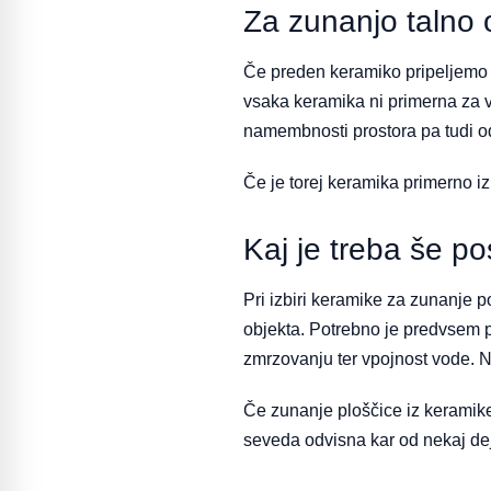
Za zunanjo talno 
Če preden keramiko pripeljemo na
vsaka keramika ni primerna za v
namembnosti prostora pa tudi od
Če je torej keramika primerno i
Kaj je treba še po
Pri izbiri keramike za zunanje po
objekta. Potrebno je predvsem pa
zmrzovanju ter vpojnost vode. 
Če zunanje ploščice iz keramike 
seveda odvisna kar od nekaj deja