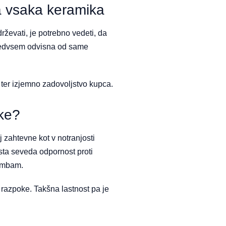
a vsaka keramika
rževati, je potrebno vedeti, da
 predvsem odvisna od same
 ter izjemno zadovoljstvo kupca.
ike?
j zahtevne kot v notranjosti
 sta seveda odpornost proti
membam.
 razpoke. Takšna lastnost pa je