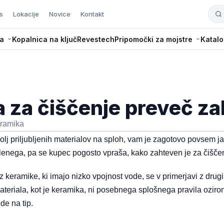
s
Lokacije
Novice
Kontakt
a
Kopalnica na ključ
Revestech
Pripomočki za mojstre
Katalo
a za čiščenje preveč z
ramika
lj priljubljenih materialov na sploh, vam je zagotovo povsem jasn
želenega, pa se kupec pogosto vpraša, kako zahteven je za čišče
 keramike, ki imajo nizko vpojnost vode, se v primerjavi z drugi
materiala, kot je keramika, ni posebnega splošnega pravila ozir
de na tip.