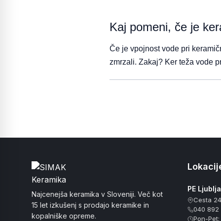
Kaj pomeni, če je ker
Če je vpojnost vode pri keramičn
zmrzali. Zakaj? Ker teža vode p
Lokacije
PE Ljublj
Najcenejša keramika v Sloveniji. Več kot
Cesta 24
15 let izkušenj s prodajo keramike in
040 892
kopalniške opreme.
Pon-Pet: