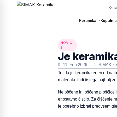
O na
Keramika
Kopalnic
NOVIC
E
Je keramik
11. Feb 2026
SIMAK ke
To, da je keramika eden od najbo
materiala, tudi tistega najbolj 
Neloščene in loščene ploščice iz
enostavno čistijo. Za čiščenje 
je potrebno izbrati predvsem gle