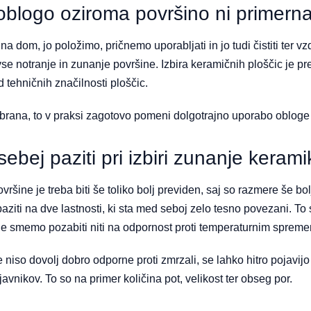
oblogo oziroma površino ni primern
 dom, jo položimo, pričnemo uporabljati in jo tudi čistiti ter vzd
se notranje in zunanje površine. Izbira keramičnih ploščic je
 tehničnih značilnosti ploščic.
zbrana, to v praksi zagotovo pomeni dolgotrajno uporabo obloge
sebej paziti pri izbiri zunanje keram
vršine je treba biti še toliko bolj previden, saj so razmere še bol
ziti na dve lastnosti, ki sta med seboj zelo tesno povezani. To
Ne smemo pozabiti niti na odpornost proti temperaturnim spre
niso dovolj dobro odporne proti zmrzali, se lahko hitro pojavijo
vnikov. To so na primer količina pot, velikost ter obseg por.